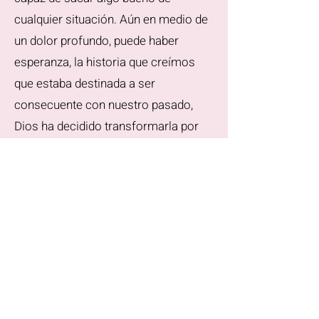
cualquier situación. Aún en medio de
un dolor profundo, puede haber
esperanza, la historia que creímos
que estaba destinada a ser
consecuente con nuestro pasado,
Dios ha decidido transformarla por
una nueva con un final sorprendente
par ti. La restauración de un corazón
roto siempre vendrá de la mano De
Dios.
Viviendo una vida