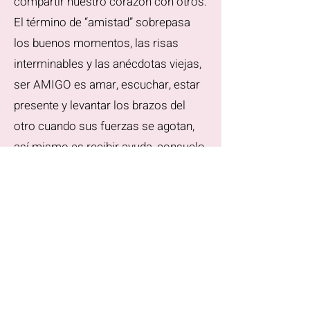
compartir nuestro corazón con otros.
El término de “amistad” sobrepasa
los buenos momentos, las risas
interminables y las anécdotas viejas,
ser AMIGO es amar, escuchar, estar
presente y levantar los brazos del
otro cuando sus fuerzas se agotan,
así mismo es recibir ayuda, consuelo
y fortaleza cuando pasamos
momentos difíciles. ¡Que bonito es
aprender a construir amistades
sanas y duraderas!