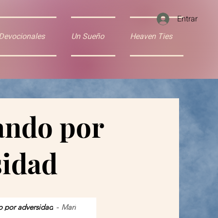
Entrar
Devocionales
Un Sueño
Heaven Ties
ando por
sidad
o por adversidad
Mari